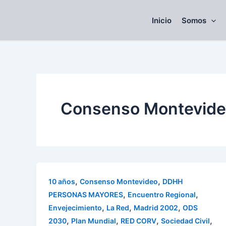
Skip
to
Inicio
Somos
content
Consenso Montevid
,
,
10 años
Consenso Montevideo
DDHH
,
,
PERSONAS MAYORES
Encuentro Regional
,
,
,
Envejecimiento
La Red
Madrid 2002
ODS
,
,
,
,
2030
Plan Mundial
RED CORV
Sociedad Civil