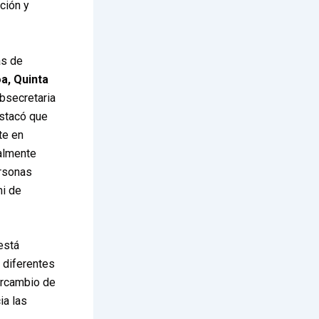
nción y
as de
oa, Quinta
bsecretaria
estacó que
te en
almente
ersonas
mi de
está
 diferentes
tercambio de
ia las