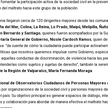
 fomentar la participación activa de la sociedad civil en la preve
n del maltrato hacia este grupo de la población.
onia llegaron cerca de 120 dirigentes mayores desde las comun
ña del Mar, Colina, La Reina, Lo Prado, Maipú, Melipilla, Ñuñ
n Bernardo y Santiago
, quienes fueron acompañados por la Su
taría General de Gobierno, Nicole Cardoch Ramos
, quien d
tiva “da cuenta de cómo la ciudadanía puede participar activamen
olíticas que nosotros queremos impulsar como Gobierno, especi
 aquellas conductas de discriminación, de violencia hacia las p
tenderlas como sujetos y sujetas de derecho”, también la sere
e la Región de Valparaíso, María Fernanda Moraga
.
ional de Observatorios Ciudadanos de Personas Mayores
por organizaciones de la sociedad civil y personas mayores de
l país. Su objetivo principal es generar espacios de diálogo, in
s y colaboración para abordar de manera efectiva el maltrato hac