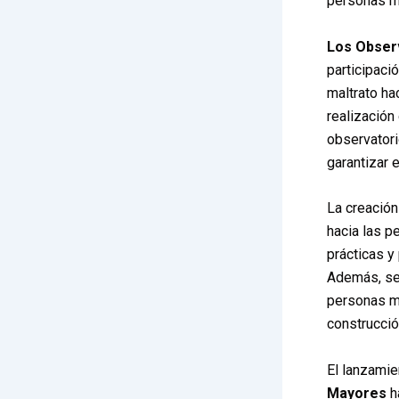
personas m
Los Obser
participaci
maltrato ha
realización
observatori
garantizar 
La creació
hacia las p
prácticas y
Además, se
personas ma
construcció
El lanzamie
Mayores
h