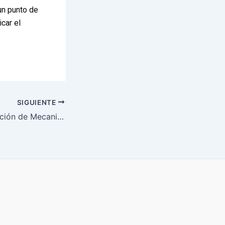
un punto de
car el
SIGUIENTE
Seminario Generación de Mecanismos inclusivos y participativos para prevenir el maltrato hacia las personas mayores en la Región de Aysén