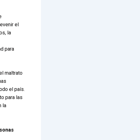
e
evenir el
os, la
ad para
el maltrato
nas
odo el país.
o para las
 la
rsonas