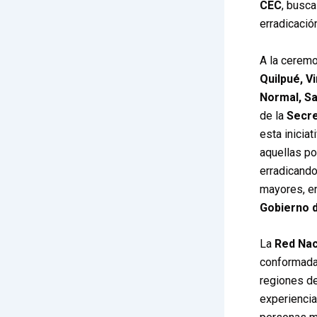
CEC
, busca
erradicació
A la cerem
Quilpué, Vi
Normal, Sa
de la
Secre
esta inicia
aquellas p
erradicando
mayores, en
Gobierno d
La
Red Nac
conformada 
regiones de
experiencia