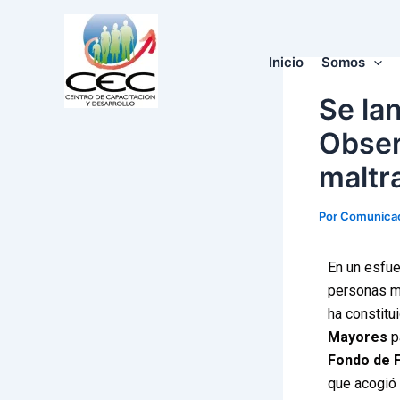
Skip
Post
to
navigation
content
Inicio
Somos
Se la
Obser
maltr
Por
Comunica
En un esfue
personas m
ha constitu
Mayores
pa
Fondo de F
que acogió 