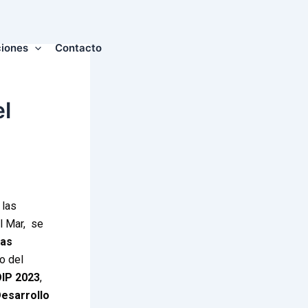
ciones
Contacto
l
 las
l Mar, se
nas
to del
OIP 2023
,
esarrollo