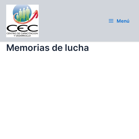
Skip
Main
to
Menu
content
Menú
Memorias de lucha