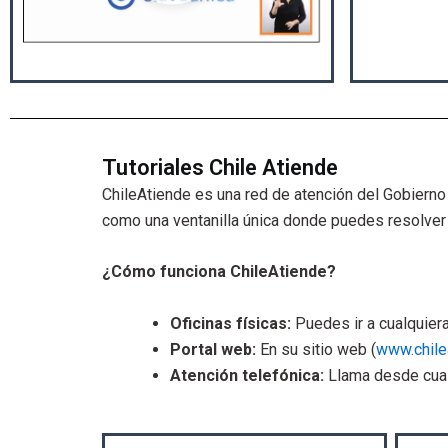
o
d
u
c
i
r
Tutoriales Chile Atiende
v
ChileAtiende es una red de atención del Gobierno d
í
como una ventanilla única donde puedes resolver t
d
e
¿Cómo funciona ChileAtiende?
o
Oficinas físicas:
Puedes ir a cualquiera
Portal web:
En su sitio web (
www.chile
Atención telefónica:
Llama desde cual