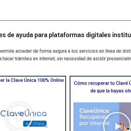
es de ayuda para plataformas digitales instit
permite acceder de forma segura a los servicios en línea de disti
a hacer trámites en internet, sin necesidad de asistir presencial
r la Clave Única 100% Online
Cómo recuperar tu Clavé 
de que la hayas ol
R
e
p
r