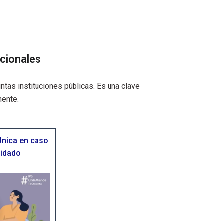
ucionales
ntas instituciones públicas. Es una clave
mente.
Única en caso
vidado
R
e
p