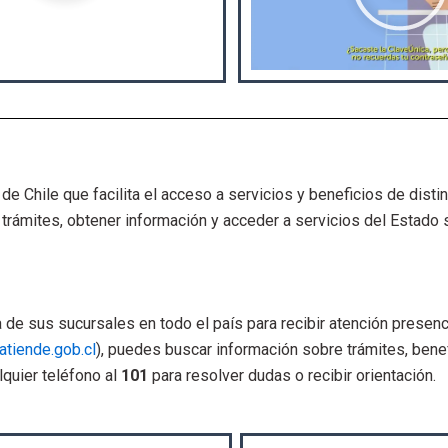
o
d
u
c
i
r
v
e Chile que facilita el acceso a servicios y beneficios de distin
í
rámites, obtener información y acceder a servicios del Estado sin
d
e
o
 de sus sucursales en todo el país para recibir atención presenci
atiende.gob.cl
), puedes buscar información sobre trámites, benef
quier teléfono al
101
para resolver dudas o recibir orientación.