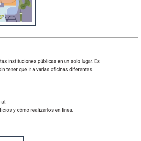
r
o
d
u
c
i
r
tas instituciones públicas en un solo lugar. Es
v
 tener que ir a varias oficinas diferentes.
í
d
e
o
al.
icios y cómo realizarlos en línea.