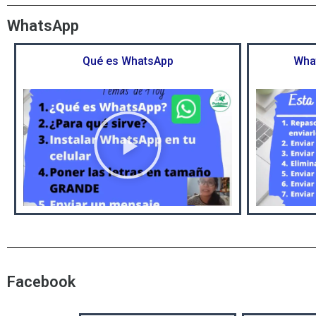
WhatsApp
Qué es WhatsApp
Wha
R
e
p
r
o
d
u
c
i
Facebook
r
v