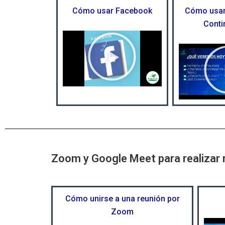
í
Cómo usar Facebook
Cómo usar
d
Conti
e
R
o
e
p
r
o
d
u
c
i
r
Zoom y Google Meet para realizar 
v
í
d
Cómo unirse a una reunión por
e
Zoom
o