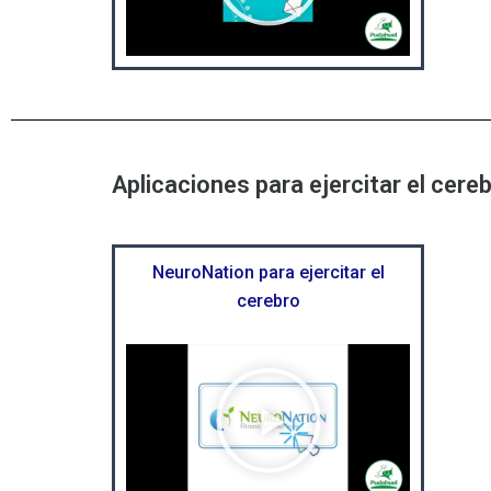
r
o
d
u
c
i
Aplicaciones para ejercitar el cere
r
v
í
d
NeuroNation para ejercitar el
e
cerebro
o
R
e
p
r