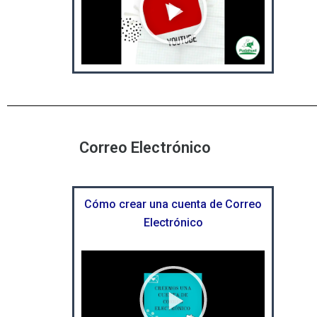
e
p
r
o
d
u
c
i
Correo Electrónico
r
v
í
d
Cómo crear una cuenta de Correo
e
Electrónico
o
R
e
p