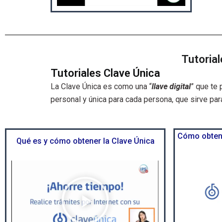
o
d
u
c
i
Tutorial
r
Tutoriales Clave Única
v
La Clave Única es como una “
llave digital
” que te 
í
personal y única para cada persona, que sirve par
d
e
o
Cómo obtene
Qué es y cómo obtener la Clave Única
R
e
p
r