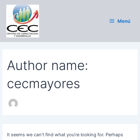
Search
Skip
Main
for:
to
Menu
content
Menú
Author name:
cecmayores
It seems we can’t find what you’re looking for. Perhaps